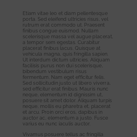
Etiam vitae leo et diam pellentesque
porta. Sed eleifend ultricies risus, vel
rutrum erat commodo ut. Praesent
finibus congue euismod. Nullam
scelerisque massa vel augue placerat,
a tempor sem egestas. Curabitur
placerat finibus lacus. Quisque at
vehicula magna, quis fringilla sapien.
Ut interdum dictum ultricies. Aliquam
facilisis purus non dui scelerisque,
bibendum vestibulum risus
fermentum. Nam eget efficitur felis.
Sed sollicitudin justo ut libero viverra,
sed efficitur erat finibus. Mauris nunc
neque, elementum id dignissim ut,
posuere sit amet dolor. Aliquam turpis
neque, mollis eu pharetra et, placerat
et arcu. Proin orci eros, dapibus in
auctor ac, elementum a justo. Fusce
1
varius eu nunc iaculis auctor.
2
Vivamus posuere tellus ac fringilla