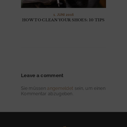
S
E
1. JUNI 2016
R
HOW TO CLEAN YOUR SHOES: 10 TIPS
V
I
C
E
R
U
Leave a comment
N
D
Sie müssen
angemeldet
sein, um einen
Kommentar abzugeben.
G
A
N
G