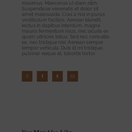
5
maximus. Maecenas ut diam nibh.
Suspendisse venenatis et dolor sit
J
amet malesuada. Cras a nisl in purus
vestibulum facilisis. Aenean blandit,
A
lectus in dapibus interdum, magna
H
mauris fermentum risus, nec iaculis ex
quam ultricies tellus. Sed nec convallis
R
ex, nec tristique nisi. Aenean semper
E
tempor vehicula. Duis id mi tristique,
pulvinar neque at, lobortis tortor.
D
E
N
K
E
R
S
C
H