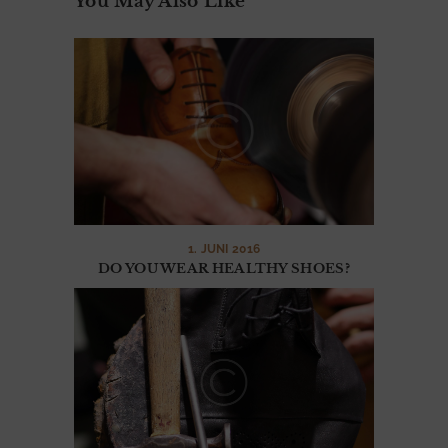
You May Also Like
U
H
E
A
C
C
E
S
1. JUNI 2016
S
DO YOU WEAR HEALTHY SHOES?
O
I
R
E
S