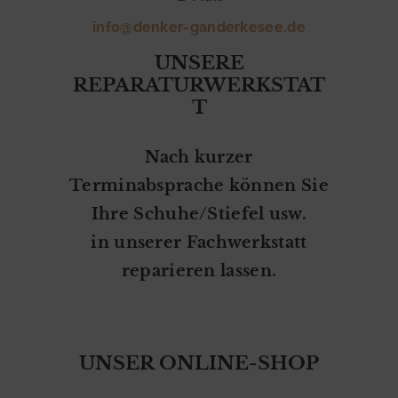
E
info@denker-ganderkesee.de
N
UNSERE
K
REPARATURWERKSTAT
E
T
R
S
Nach kurzer
C
Terminabsprache können Sie
H
Ihre Schuhe/Stiefel usw.
U
in unserer Fachwerkstatt
H
reparieren lassen.
E
A
C
UNSER ONLINE-SHOP
C
E