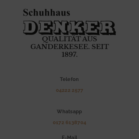
QUALITÄT AUS
GANDERKESEE. SEIT
1897.
1
2
5
Telefon
J
04222 2577
A
H
Whatsapp
R
0172 6138704
E
D
E-Mail