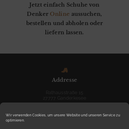
Jetzt einfach Schuhe von
S
Denker
Online
aussuchen,
S
bestellen und abholen oder
O
liefern lassen.
I
R
E
S
S
E
Addresse
R
Rathausstraße 15
V
27777 Ganderkesee
I
C
Wir verwenden Cookies, um unsere Website und unseren Service zu
optimieren.
E